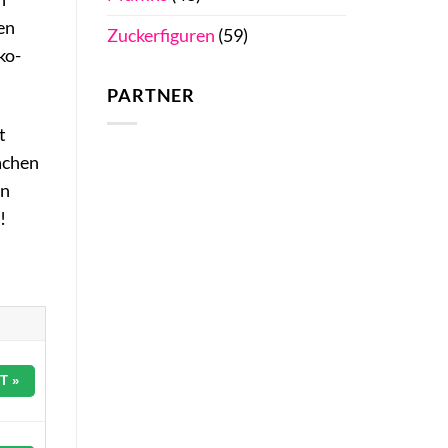
en
Zuckerfiguren
(59)
ko-
PARTNER
t
achen
rn
!
T »