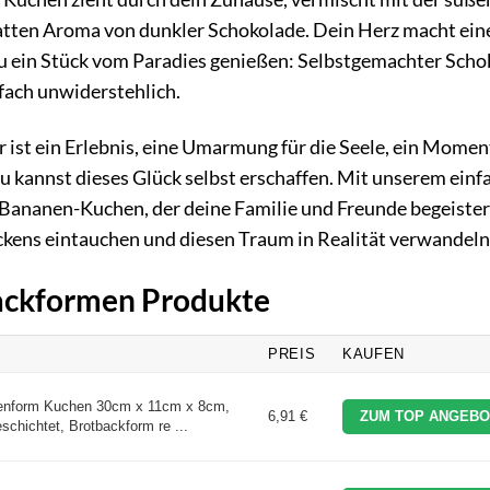
satten Aroma von dunkler Schokolade. Dein Herz macht ein
 du ein Stück vom Paradies genießen: Selbstgemachter Scho
fach unwiderstehlich.
Er ist ein Erlebnis, eine Umarmung für die Seele, ein Momen
u kannst dieses Glück selbst erschaffen. Mit unserem einf
-Bananen-Kuchen, der deine Familie und Freunde begeiste
ckens eintauchen und diesen Traum in Realität verwandeln
Backformen Produkte
PREIS
KAUFEN
stenform Kuchen 30cm x 11cm x 8cm,
6,91 €
ZUM TOP ANGEBO
chichtet, Brotbackform re ...