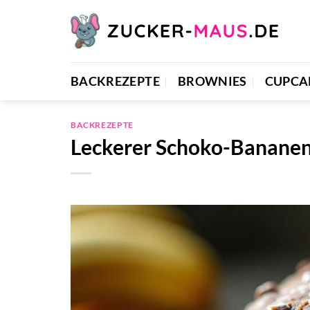
Zum
Inhalt
springen
BACKREZEPTE
BROWNIES
CUPCA
BACKREZEPTE
Leckerer Schoko-Banane