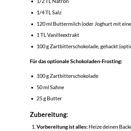
1/2 TL Natron
1/4 TL Salz
120 ml Buttermilch (oder Joghurt mit ein
1 TL Vanilleextrakt
100 g Zartbitterschokolade, gehackt (opti
Für das optionale Schokoladen-Frosting:
100 g Zartbitterschokolade
50 ml Sahne
25 g Butter
Zubereitung:
Vorbereitung ist alles:
Heize deinen Backo