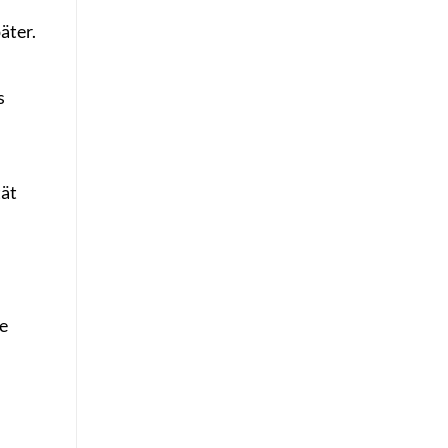
äter.
s
tät
e