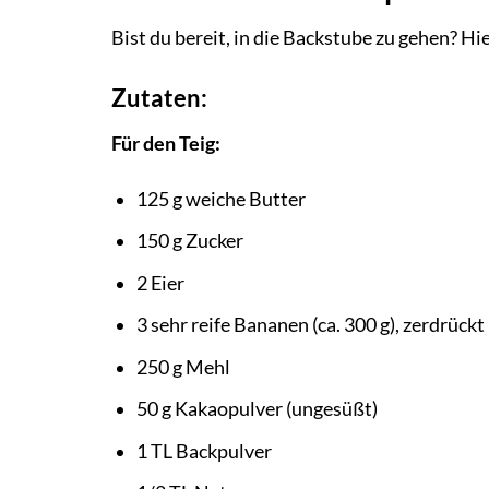
Bist du bereit, in die Backstube zu gehen? Hi
Zutaten:
Für den Teig:
125 g weiche Butter
150 g Zucker
2 Eier
3 sehr reife Bananen (ca. 300 g), zerdrückt
250 g Mehl
50 g Kakaopulver (ungesüßt)
1 TL Backpulver