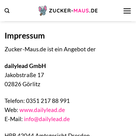
Zum
Inhalt
springen
Impressum
Zucker-Maus.de ist ein Angebot der
dailylead GmbH
Jakobstraße 17
02826 Görlitz
Telefon: 0351 217 88 991
Web:
www.dailylead.de
E-Mail:
info@dailylead.de
HRB 42044 Amtsgericht Dresden