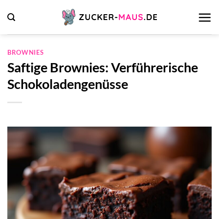
Zum
Inhalt
springen
BROWNIES
Saftige Brownies: Verführerische
Schokoladengenüsse