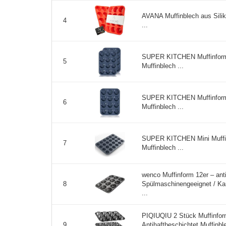
AVANA Muffinblech aus Silik
4
...
SUPER KITCHEN Muffinform S
5
Muffinblech ...
SUPER KITCHEN Muffinform S
6
Muffinblech ...
SUPER KITCHEN Mini Muffin
7
Muffinblech ...
wenco Muffinform 12er – ant
Spülmaschinengeeignet / Kar
8
...
PIQIUQIU 2 Stück Muffinform
Antihaftbeschichtet Muffin
9