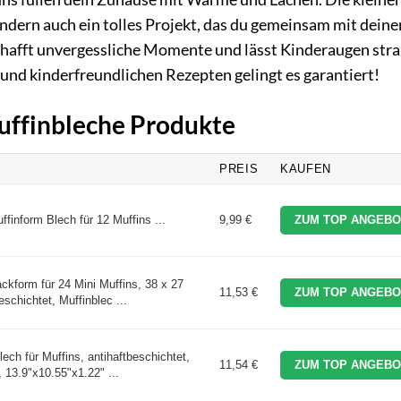
sondern auch ein tolles Projekt, das du gemeinsam mit deine
chafft unvergessliche Momente und lässt Kinderaugen stra
und kinderfreundlichen Rezepten gelingt es garantiert!
Muffinbleche Produkte
PREIS
KAUFEN
uffinform Blech für 12 Muffins ...
9,99 €
ZUM TOP ANGEBO
ackform für 24 Mini Muffins, 38 x 27
11,53 €
ZUM TOP ANGEBO
chichtet, Muffinblec ...
h für Muffins, antihaftbeschichtet,
11,54 €
ZUM TOP ANGEBO
 13.9"x10.55"x1.22" ...