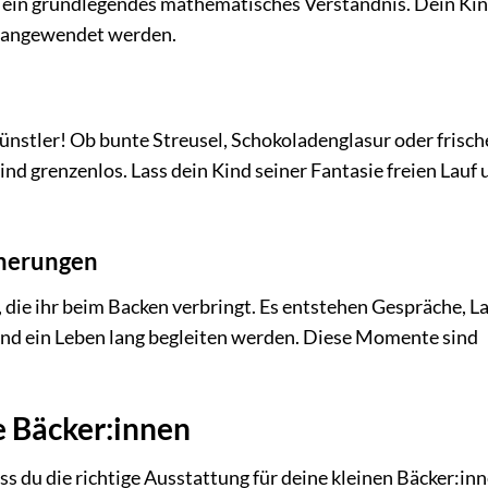
ein grundlegendes mathematisches Verständnis. Dein Ki
is angewendet werden.
Künstler! Ob bunte Streusel, Schokoladenglasur oder frisch
ind grenzenlos. Lass dein Kind seiner Fantasie freien Lauf 
nnerungen
 die ihr beim Backen verbringt. Es entstehen Gespräche, L
ind ein Leben lang begleiten werden. Diese Momente sind
e Bäcker:innen
ass du die richtige Ausstattung für deine kleinen Bäcker:in