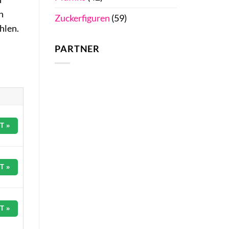
n
Zuckerfiguren
(59)
hlen.
PARTNER
T »
T »
T »