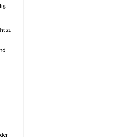
lig
ht zu
und
 der