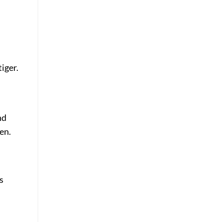
iger.
nd
en.
s