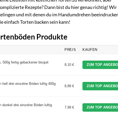
komplizierte Rezepte? Dann bist du hier genau richtig! Wir
rt gelingen und mit denen du im Handumdrehen beeindrucke
ie einfach Torten backen sein kann!
Tortenböden Produkte
PREIS
KAUFEN
 500g fertig gebackener bisquit
8,10 €
ZUM TOP ANGEBO
hell drei einzelne Böden luftig 400g
8,89 €
ZUM TOP ANGEBO
dunkel drei einzelne Böden luftig
7,99 €
ZUM TOP ANGEBO