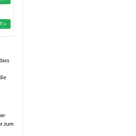
T »
dass
die
der
 er zum