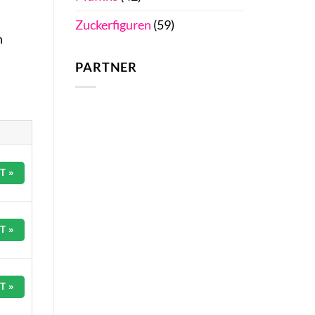
Zuckerfiguren
(59)
n
PARTNER
T »
T »
T »