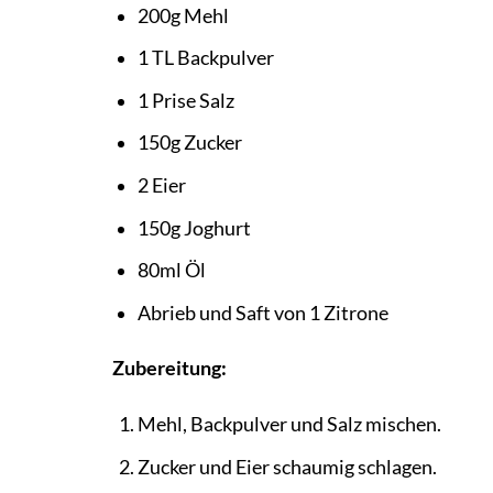
200g Mehl
1 TL Backpulver
1 Prise Salz
150g Zucker
2 Eier
150g Joghurt
80ml Öl
Abrieb und Saft von 1 Zitrone
Zubereitung:
Mehl, Backpulver und Salz mischen.
Zucker und Eier schaumig schlagen.