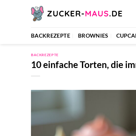
Zum
Inhalt
springen
BACKREZEPTE
BROWNIES
CUPCA
BACKREZEPTE
10 einfache Torten, die i