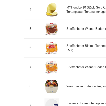
MYHongLe 10 Stück Gold Ca
4
Tortenplatte, Tortenunterla
Stieffenhofer Wiener Boden du
5
Stieffenhofer Biskuit Tortenb
6
250g ...
Stieffenhofer Wiener Boden he
7
Werz Feiner Tortenboden, aus 
8
Inoverse Tortenunterlage run
9